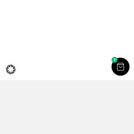
Sofia Beilharz jewellery design | Aluminium Schmuck |
Handgemachter Schmuck online kaufen | Alle Preise inkl. der
0
gesetzlichen MwSt. | © Copyright 2026.