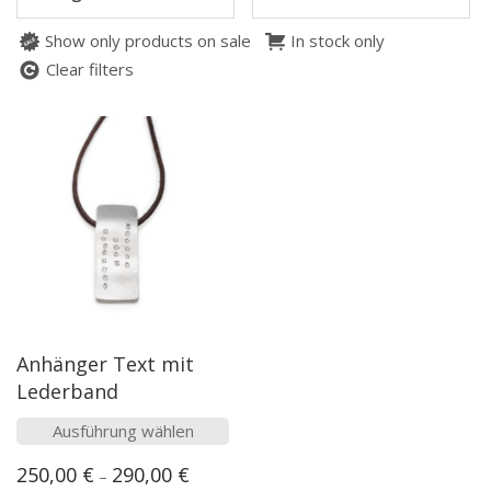
Show only products on sale
In stock only
Clear filters
Anhänger Text mit
Lederband
Dieses
Ausführung wählen
Produkt
250,00
€
290,00
€
–
weist