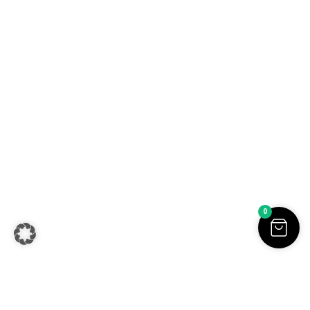
Sofia Beilharz jewellery design | Aluminium Schmuck |
Handgemachter Schmuck online kaufen | Alle Preise inkl. der
0
gesetzlichen MwSt. | © Copyright 2026.
Withdraw from contract