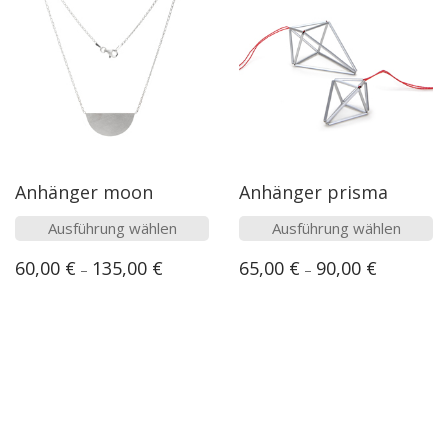
Die
Die
Optionen
Option
können
könne
auf
auf
der
der
Produktseite
Produk
gewählt
gewähl
werden
werde
Anhänger moon
Anhänger prisma
Dieses
Dieses
Ausführung wählen
Ausführung wählen
Produkt
Produk
60,00
€
135,00
€
65,00
€
90,00
€
–
–
weist
weist
mehrere
mehre
Varianten
Varian
auf.
auf.
Die
Die
Optionen
Option
können
könne
Onlineshop