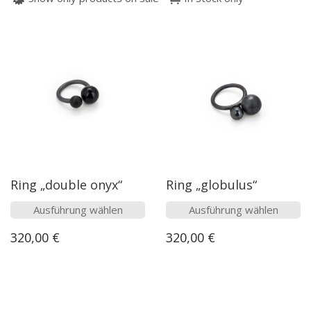
Ring „double onyx“
Ring „globulus“
Dieses
Dieses
Ausführung wählen
Ausführung wählen
Produkt
Produk
320,00
€
320,00
€
weist
weist
mehrere
mehre
Varianten
Varian
auf.
auf.