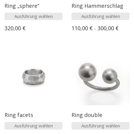
werden
werde
Ring „sphere“
Ring Hammerschlag
Dieses
Dieses
Ausführung wählen
Ausführung wählen
Produkt
Produk
320,00
€
110,00
€
300,00
€
–
weist
weist
mehrere
mehre
Varianten
Varian
auf.
auf.
Die
Die
Optionen
Option
können
könne
auf
auf
der
der
Produktseite
Produk
gewählt
gewähl
werden
werde
Ring facets
Ring double
Dieses
Dieses
Ausführung wählen
Ausführung wählen
Produkt
Produk