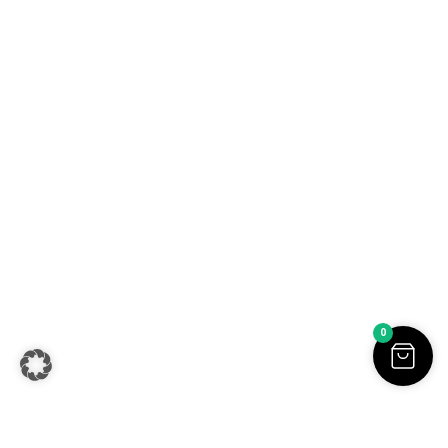
Sofia Beilharz jewellery design | Aluminium Schmuck |
Handgemachter Schmuck online kaufen | Alle Preise inkl. der
0
gesetzlichen MwSt. | © Copyright 2026.
Withdraw from contract