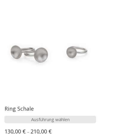
Ring Schale
Dieses
Ausführung wählen
Produkt
130,00
€
210,00
€
–
weist