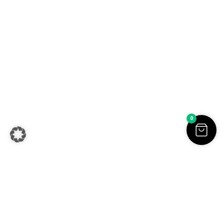
Sofia Beilharz jewellery design | Aluminium Schmuck |
Handgemachter Schmuck online kaufen | Alle Preise inkl. der
0
gesetzlichen MwSt. | © Copyright 2026.
Withdraw from contract