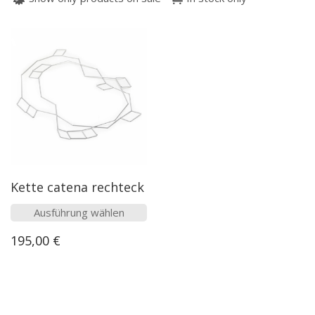
Kette catena rechteck
Dieses
Ausführung wählen
Produkt
195,00
€
weist
mehrere
Varianten
auf.