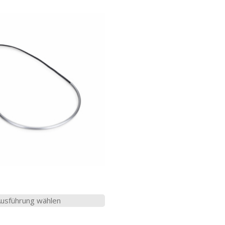
Dieses
usführung wählen
Produkt
weist