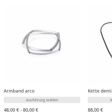
Armband arco
Kette demi
Dieses
Ausführung wählen
A
Produkt
48,00
€
80,00
€
88,00
€
–
weist