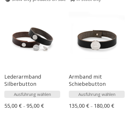
Lederarmband
Armband mit
Silberbutton
Schiebebutton
Dieses
Dieses
Ausführung wählen
Ausführung wählen
Produkt
Produk
55,00
€
95,00
€
135,00
€
180,00
€
–
–
weist
weist
mehrere
mehre
Varianten
Varian