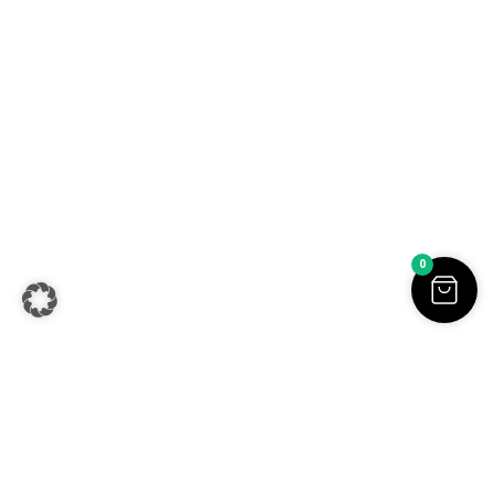
Sofia Beilharz jewellery design | Aluminium Schmuck |
Handgemachter Schmuck online kaufen | Alle Preise inkl. der
0
gesetzlichen MwSt. | © Copyright 2026.
Withdraw from contract