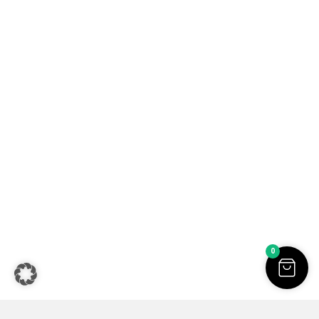
Sofia Beilharz jewellery design | Aluminium Schmuck |
Handgemachter Schmuck online kaufen | Alle Preise inkl. der
0
gesetzlichen MwSt. | © Copyright 2026.