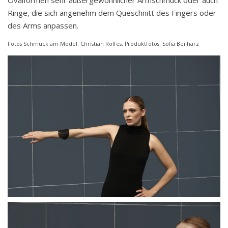
Ringe, die sich angenehm dem Queschnitt des Fingers oder
des Arms anpassen.
Fotos Schmuck am Model: Christian Rolfes, Produktfotos: Sofia Beilharz