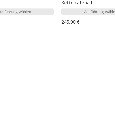
Kette catena I
Dieses
usführung wählen
Ausführung wähl
Produkt
245,00
€
weist
mehrere
Varianten
auf.
Die
Optionen
können
auf
der
Produktseite
gewählt
werden