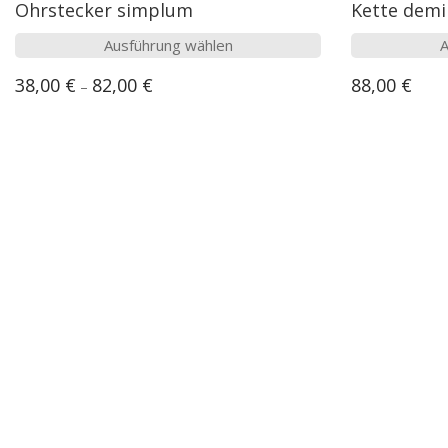
Ohrstecker simplum
Kette demi
Dieses
Ausführung wählen
A
Produkt
38,00
€
82,00
€
88,00
€
–
weist
mehrere
Varianten
auf.
Die
Optionen
können
auf
Onlineshop
der
Produktseite
Shop
gewählt
Zahlungsarten
werden
Versand & Lieferung
Widerrufsbelehrung
AGB