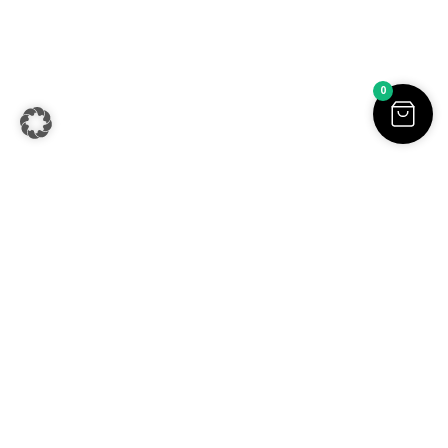
Sofia Beilharz jewellery design | Aluminium Schmuck |
Handgemachter Schmuck online kaufen | Alle Preise inkl. der
0
gesetzlichen MwSt. | © Copyright 2026.
Withdraw from contract