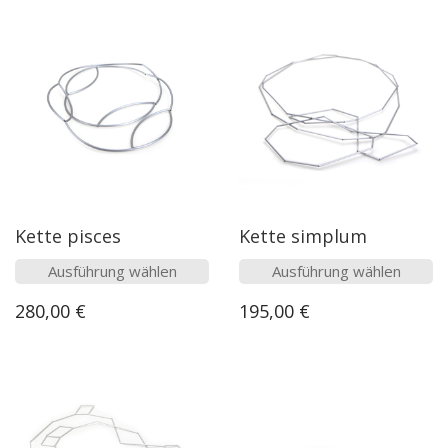
Kette pisces
Kette simplum
Dieses
Dieses
Ausführung wählen
Ausführung wählen
Produkt
Produk
280,00
€
195,00
€
weist
weist
mehrere
mehre
Varianten
Varian
auf.
auf.
Die
Die
Optionen
Option